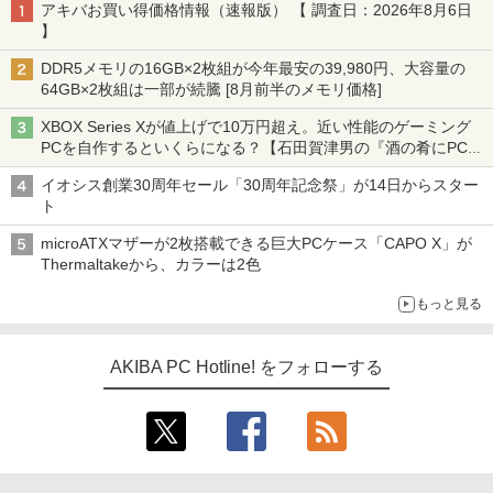
アキバお買い得価格情報（速報版） 【 調査日：2026年8月6日
】
DDR5メモリの16GB×2枚組が今年最安の39,980円、大容量の
64GB×2枚組は一部が続騰 [8月前半のメモリ価格]
XBOX Series Xが値上げで10万円超え。近い性能のゲーミング
PCを自作するといくらになる？【石田賀津男の『酒の肴にPCゲ
ーム』】
イオシス創業30周年セール「30周年記念祭」が14日からスター
ト
microATXマザーが2枚搭載できる巨大PCケース「CAPO X」が
Thermaltakeから、カラーは2色
もっと見る
AKIBA PC Hotline! をフォローする