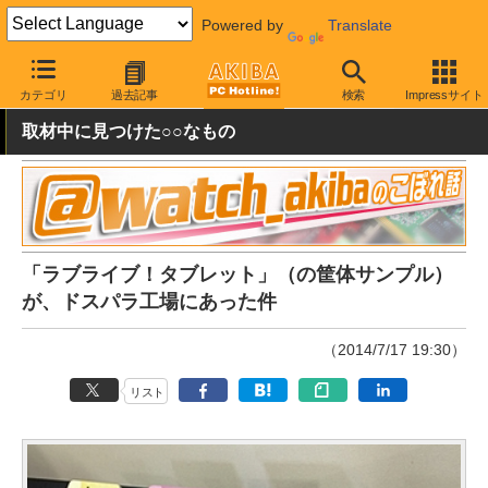
Powered by
Translate
AKIBA PC Hotline!
モバイル
タブレット
その他
カテゴリ
過去記事
検索
Impressサイト
取材中に見つけた○○なもの
「ラブライブ！タブレット」（の筐体サンプル）
が、ドスパラ工場にあった件
（2014/7/17 19:30）
リスト