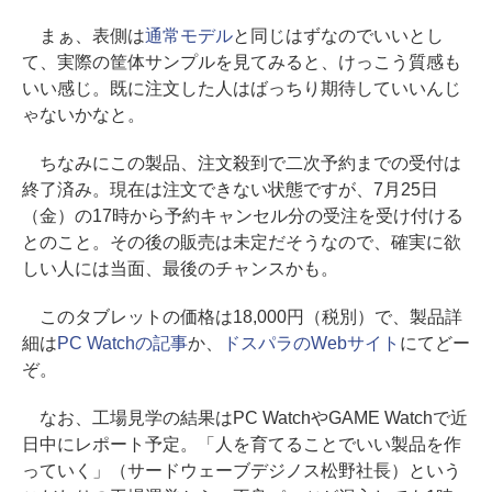
まぁ、表側は
通常モデル
と同じはずなのでいいとし
て、実際の筐体サンプルを見てみると、けっこう質感も
いい感じ。既に注文した人はばっちり期待していいんじ
ゃないかなと。
ちなみにこの製品、注文殺到で二次予約までの受付は
終了済み。現在は注文できない状態ですが、7月25日
（金）の17時から予約キャンセル分の受注を受け付ける
とのこと。その後の販売は未定だそうなので、確実に欲
しい人には当面、最後のチャンスかも。
このタブレットの価格は18,000円（税別）で、製品詳
細は
PC Watchの記事
か、
ドスパラのWebサイト
にてどー
ぞ。
なお、工場見学の結果はPC WatchやGAME Watchで近
日中にレポート予定。「人を育てることでいい製品を作
っていく」（サードウェーブデジノス松野社長）という