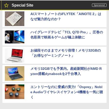
Special Site
AIスマートノートのiFLYTEK「AINOTE 2」は
なぜ魅力的なのか？
ハイグレードテレビ「TCL Q7D Pro」。圧巻の
色彩美で映画＆ゲームが極上体験に
お値段そのままでメモリ倍増！メモリ32GBの
「お得なゲーミングノート」
メモリ32GBでも予算内。産経新聞社がAMD R
yzen搭載dynabookを2千台導入
エントリーなのに脅威の実力!「Osprey」Nobl
e Audioワイヤレスイヤフォン4機種を一気に聴
く