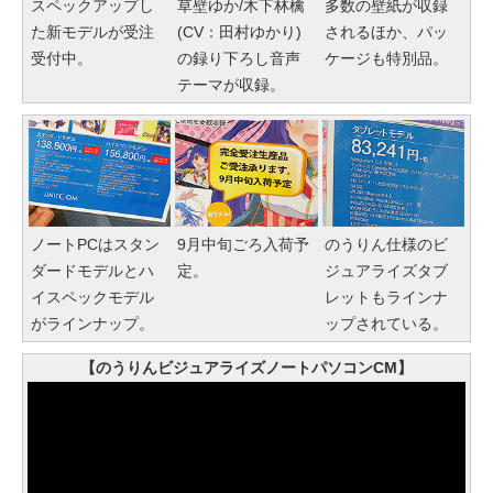
スペックアップし
草壁ゆか/木下林檎
多数の壁紙が収録
た新モデルが受注
(CV：田村ゆかり)
されるほか、パッ
受付中。
の録り下ろし音声
ケージも特別品。
テーマが収録。
ノートPCはスタン
9月中旬ごろ入荷予
のうりん仕様のビ
ダードモデルとハ
定。
ジュアライズタブ
イスペックモデル
レットもラインナ
がラインナップ。
ップされている。
【のうりんビジュアライズノートパソコンCM】