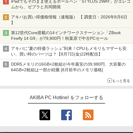
iPadでもそのまま使えるボールペン「STYLUS 2WAY」がエレコ
ムから、ゼブラと共同開発
アキバお買い得価格情報（速報版） 【 調査日：2026年8月6日
】
第12世代Core搭載の14インチワークステーション「ZBook
Firefly 14 G9」が79,800円！秋葉原で中古PCセール
アキバに“夏の特価ラッシュ”到来！CPUもメモリもマザーも安
い、買い時のパーツは？【8月7日(金)22時配信】
DDR5メモリの16GB×2枚組が今年最安の39,980円、大容量の
64GB×2枚組は一部が続騰 [8月前半のメモリ価格]
もっと見る
AKIBA PC Hotline! をフォローする