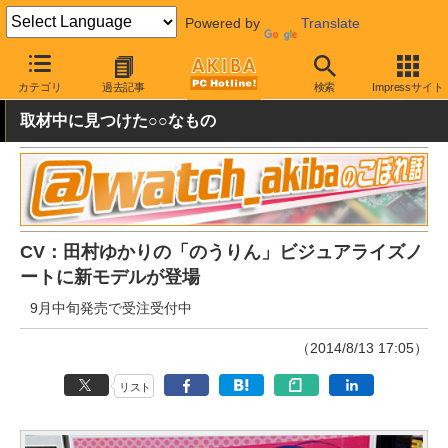
Powered by
Translate
AKIBA PC Hotline!
PC本体・ソフト
PC本体
ノートPC
カテゴリ
過去記事
検索
Impressサイト
取材中に見つけた○○なもの
CV：田村ゆかりの「のうりん」ビジュアライズノ
ートに新モデルが登場
9月中旬発売で受注受付中
（2014/8/13 17:05）
リスト