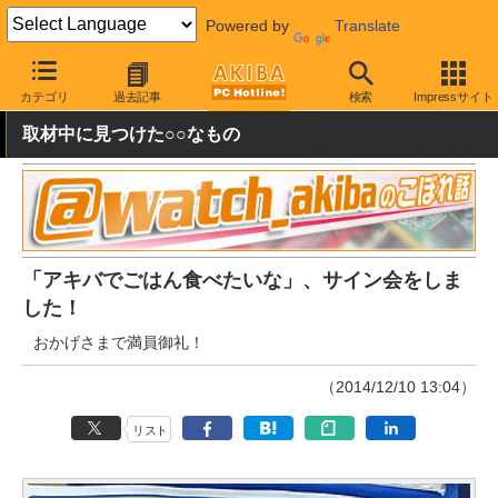
Powered by
Translate
AKIBA PC Hotline!
秋葉原情報
イベント情報
その他
カテゴリ
過去記事
検索
Impressサイト
取材中に見つけた○○なもの
「アキバでごはん食べたいな」、サイン会をしま
した！
おかげさまで満員御礼！
（2014/12/10 13:04）
リスト