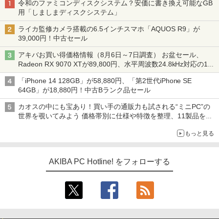
令和のファミコンディスクシステム？安価に書き換え可能なGB
用「しましまディスクシステム」
ライカ監修カメラ搭載の6.5インチスマホ「AQUOS R9」が
39,000円！中古セール
アキバお買い得価格情報（8月6日～7日調査） お盆セール、
Radeon RX 9070 XTが89,800円、水平周波数24.8kHz対応の17
型モニターが9,801円、暑さ指数連動セール ほか
「iPhone 14 128GB」が58,880円、「第2世代iPhone SE
64GB」が18,880円！中古Bランク品セール
カオスの中にも宝あり！買い手の通販力も試される“ミニPC”の
世界を覗いてみよう 価格帯別に仕様や特徴を整理、11製品をピ
ックアップ text by 石川 ひさよし
もっと見る
AKIBA PC Hotline! をフォローする