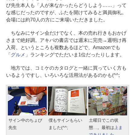
び先生本人も「人が来なかったらどうしよう……」って
な感じだったのですが、ふたを開けてみると満員御礼。
会場には約70人の方にご来場いただきました。
ちなみにサイン会だけでなく、本の売れ行きもおかげ
さまで絶好調。アキバの書店では週末に完売→週明け再
入荷、というところも複数あるほどで、Amazonでも
「
グルメ
」ランキングでただいま1位だったりします。
地方では、コミケのカタログと一緒に買っていく方も
いるようですし、いろいろな活用法があるのかも(^^;
サイン中のちょび
僕もサインもらい
土曜日でこの状
先生
ました(^^;
態…。最初は
上ま
でありました