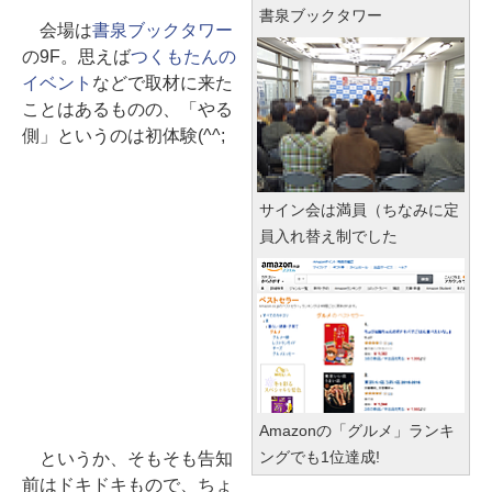
書泉ブックタワー
会場は
書泉ブックタワー
の9F。思えば
つくもたんの
イベント
などで取材に来た
ことはあるものの、「やる
側」というのは初体験(^^;
サイン会は満員（ちなみに定
員入れ替え制でした
Amazonの「グルメ」ランキ
ングでも1位達成!
というか、そもそも告知
前はドキドキもので、ちょ