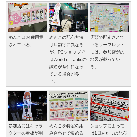
めんこは24種用意
めんこの配布方法
店頭で配布されて
されている。
は店舗毎に異なる
いるリーフレット
が、PCショップで
には、参加店舗の
はWorld of Tanksの
地図が載ってい
試遊が条件になっ
る。
ている場合が多
い。
参加店にはキャラ
めんこを特定の組
ショップによって
クターの看板が用
み合わせで集める
は1日あたりの配布