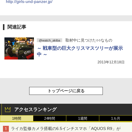
http://girls-und-panzer.jp/
関連記事
取材中に見つけた○○なもの
@watch_akiba
～ 戦車型の巨大クリスマスツリーが展示
中 ～
2013年12月18日
トップページに戻る
アクセスランキング
1時間
24時間
1週間
1カ月
ライカ監修カメラ搭載の6.5インチスマホ「AQUOS R9」が