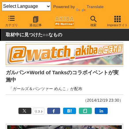
Powered by
Translate
AKIBA PC Hotline!
秋葉原情報
イベント情報
その他
カテゴリ
過去記事
検索
Impressサイト
取材中に見つけた○○なもの
ガルパン×World of Tanksのコラボイベントが実
施中
「ガールズ＆パンツァー めんこ」が配布
（2014/12/19 23:30）
リスト