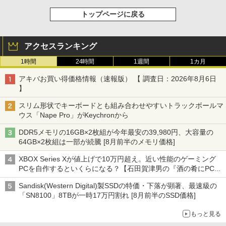
トップページに戻る
アクセスランキング
1時間
24時間
1週間
1カ月
アキバお買い得価格情報（速報版） 【 調査日：2026年8月6日
】
スリム形状でキーボードとも組み合わせやすいトラックボールマ
ウス「Nape Pro」がKeychronから
DDR5メモリの16GB×2枚組が今年最安の39,980円、大容量の
64GB×2枚組は一部が続騰 [8月前半のメモリ価格]
XBOX Series Xが値上げで10万円超え。近い性能のゲーミング
PCを自作するといくらになる？【石田賀津男の『酒の肴にPCゲ
ーム』】
Sandisk(Western Digital)製SSDの特価・下落が顕著、最速級の
「SN8100」8TBが一時17万円割れ [8月前半のSSD価格]
もっと見る