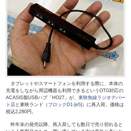
タブレットやスマートフォンを利用する際に、本体の
充電をしながら周辺機器も利用できるというOTG対応の
ACASIS製USBハブ「HO27」が、
東映無線ラジオデパー
ト店
と東映ランド（
ブロックD1-[e5]
）に再入荷。価格は
税込2,280円。
昨年末の発売以降、再入荷しても数日で売り切れると