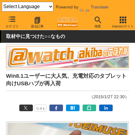
Powered by
Translate
AKIBA PC Hotline!
PC周辺機器
USBハブ
カテゴリ
過去記事
検索
Impressサイト
取材中に見つけた○○なもの
Win8.1ユーザーに大人気、充電対応のタブレット
向けUSBハブが再入荷
（2015/1/27 22:30）
リスト