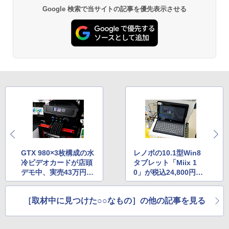
Google 検索で当サイトの記事を優先表示させる
GTX 980×3枚構成の水
レノボの10.1型Win8
冷ビデオカードが店頭
タブレット「Miix 1
デモ中、実売43万円越
0」が税込24,800円で
え
販売中
［取材中に見つけた○○なもの］の他の記事を見る