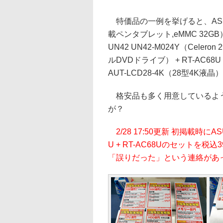
特価品の一例を挙げると、ASUS Vivo
載ペンタブレット,eMMC 32GB）
UN42 UN42-M024Y（Celer
ルDVDドライブ） + RT-AC6
AUT-LCD28-4K（28型4K液晶
格安品も多く用意しているよう
が？
2/28 17:50更新 初掲載時にASUS
U + RT-AC68Uのセットを
「誤りだった」という連絡があ