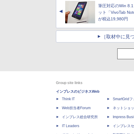
筆圧対応のWin 8.
▲
ット「VivoTab Not
が税込19,980円
［取材中に見つ
Group site links
インプレスのビジネスWeb
Think IT
SmartGri
Web担当者Forum
ネットショ
インプレス総合研究所
Impress Busi
IT Leaders
インプレス