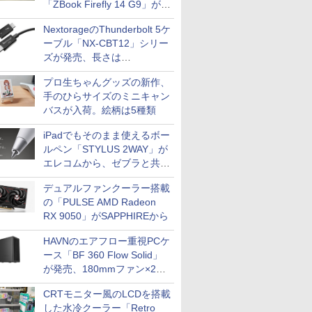
「ZBook Firefly 14 G9」が
79,800円！秋葉原で中古PC
NextorageのThunderbolt 5ケ
セール
ーブル「NX-CBT12」シリー
ズが発売、長さは
30cm/50cm/1mの3種類
プロ生ちゃんグッズの新作、
手のひらサイズのミニキャン
バスが入荷。絵柄は5種類
iPadでもそのまま使えるボー
ルペン「STYLUS 2WAY」が
エレコムから、ゼブラと共同
開発
デュアルファンクーラー搭載
の「PULSE AMD Radeon
RX 9050」がSAPPHIREから
HAVNのエアフロー重視PCケ
ース「BF 360 Flow Solid」
が発売、180mmファン×2搭
載
CRTモニター風のLCDを搭載
した水冷クーラー「Retro