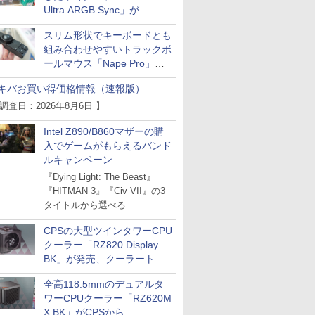
Ultra ARGB Sync」が
Thermaltakeから
スリム形状でキーボードとも
組み合わせやすいトラックボ
ールマウス「Nape Pro」が
Keychronから
キバお買い得価格情報（速報版）
 調査日：2026年8月6日 】
Intel Z890/B860マザーの購
入でゲームがもらえるバンド
ルキャンペーン
『Dying Light: The Beast』
『HITMAN 3』『Civ VII』の3
タイトルから選べる
CPSの大型ツインタワーCPU
クーラー「RZ820 Display
BK」が発売、クーラートッ
プに5インチ液晶搭載
全高118.5mmのデュアルタ
ワーCPUクーラー「RZ620M
X BK」がCPSから