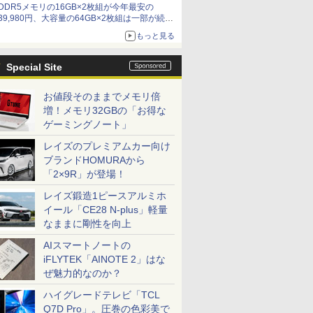
DDR5メモリの16GB×2枚組が今年最安の
39,980円、大容量の64GB×2枚組は一部が続騰
[8月前半のメモリ価格]
もっと見る
Special Site
お値段そのままでメモリ倍
増！メモリ32GBの「お得な
ゲーミングノート」
レイズのプレミアムカー向け
ブランドHOMURAから
「2×9R」が登場！
レイズ鍛造1ピースアルミホ
イール「CE28 N-plus」軽量
なままに剛性を向上
AIスマートノートの
iFLYTEK「AINOTE 2」はな
ぜ魅力的なのか？
ハイグレードテレビ「TCL
Q7D Pro」。圧巻の色彩美で