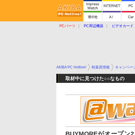
PCパーツ
PC周辺機器
ビデオカード
タブレット
おもしろグッズ
ショップ
AKIBA PC Hotline!
秋葉原情報
キャンペー
取材中に見つけた○○なもの
BUYMOREがオープン