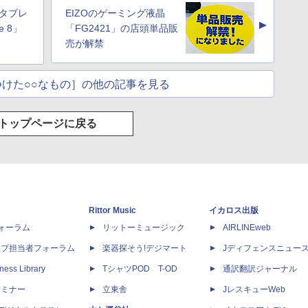
1タブレ
EIZOのゲーミング液晶
▲
e 8」
「FG2421」の店頭単品販
売が解禁
けた○○なもの］の他の記事を見る
トップページに戻る
Rittor Music
イカロス出版
dフォーラム
リットーミュージック
AIRLINEweb
ップ担当者フォーラム
楽器探そう!デジマート
Jディフェンスニュー
ness Library
TシャツPOD T-OD
通訳翻訳ジャーナル
セミナー
立東舎
JレスキューWeb