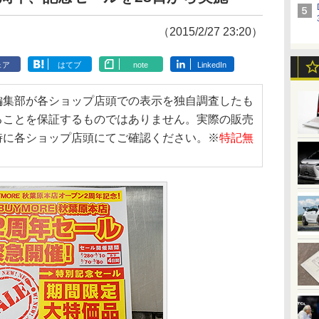
（2015/2/27 23:20）
ェア
はてブ
note
LinkedIn
編集部が各ショップ店頭での表示を独自調査したも
ることを保証するものではありません。実際の販売
時に各ショップ店頭にてご確認ください。※
特記無
。