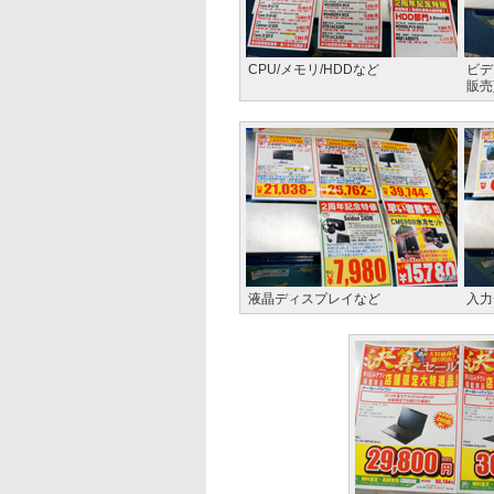
CPU/メモリ/HDDなど
ビデ
販売
液晶ディスプレイなど
入力