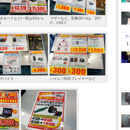
オカードなど(一部は3/1から
マザーなど。型番Z97-Aは「Z97-
)
C」の誤り
ア
【
デバイス
ハイレゾ対応プレイヤーなど