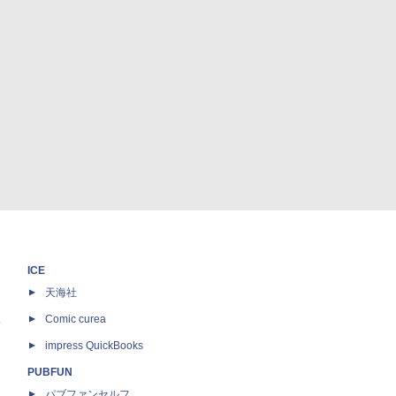
ICE
天海社
ス
Comic curea
impress QuickBooks
PUBFUN
パブファンセルフ