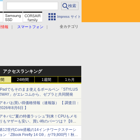
Impress サイト
全カテゴリ
原情報
スマートフォン
アクセスランキング
時間
24時間
1週間
1カ月
iPadでもそのまま使えるボールペン「STYLUS
2WAY」がエレコムから、ゼブラと共同開発
アキバお買い得価格情報（速報版） 【 調査日：
2026年8月6日 】
アキバに“夏の特価ラッシュ”到来！CPUもメモ
リもマザーも安い、買い時のパーツは？【8月7
日(金)22時配信】
第12世代Core搭載の14インチワークステーシ
ョン「ZBook Firefly 14 G9」が79,800円！秋葉
原で中古PCセール