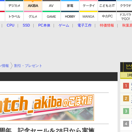
CPU
SSD
PC本体
ゲーム
電子工作
特価情報
秋葉
グルメ
イベント
価格動向
ン情報
割引・プレゼント
1
2周年、記念セールを28日から実施