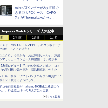
microATXマザーが2枚搭載で
きる巨大PCケース「CAPO
X」がThermaltakeから、カ
ラーは2色
Impress Watchシリーズ 人気記事
時間
24時間
1週間
1カ月
ミスド「Mrs. GREEN APPLE」のコラボドーナ
ツ4種、いよいよ発売！
ユニクロ、今日から「お盆特別セール」。涼感
シアサッカーワンピース待望値下げ、撥水ギア
ショーツは1990円に
【家電レビュー】手ごわい雑草との戦い、コメ
リの草刈機で完全勝利 掃除機感覚で使えた
NTT島田社長、ソフトバンクのセブン出資に「d
ポイント使えるようにして」
ドコモ前田社長が「ahamo40GB化は検証のた
め」、料金値上げへの考え方にも言及
もっと見る