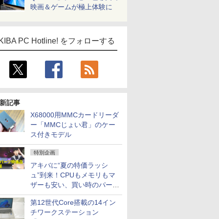
映画＆ゲームが極上体験に
KIBA PC Hotline! をフォローする
新記事
X68000用MMCカードリーダ
ー「MMCじょい君」のケー
ス付きモデル
特別企画
アキバに“夏の特価ラッシ
ュ”到来！CPUもメモリもマ
ザーも安い、買い時のパーツ
は？【8月7日(金)22時配信】
第12世代Core搭載の14イン
チワークステーション