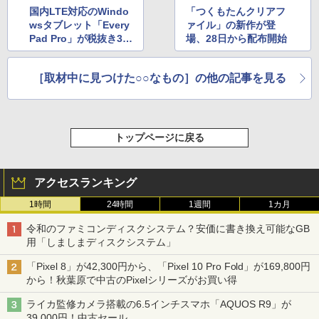
国内LTE対応のWindo
「つくもたんクリアフ
wsタブレット「Every
ァイル」の新作が登
Pad Pro」が税抜き39,
場、28日から配布開始
800円に
［取材中に見つけた○○なもの］の他の記事を見る
トップページに戻る
アクセスランキング
1時間
24時間
1週間
1カ月
令和のファミコンディスクシステム？安価に書き換え可能なGB
用「しましまディスクシステム」
「Pixel 8」が42,300円から、「Pixel 10 Pro Fold」が169,800円
から！秋葉原で中古のPixelシリーズがお買い得
ライカ監修カメラ搭載の6.5インチスマホ「AQUOS R9」が
39,000円！中古セール