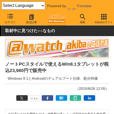
Powered by
Translate
AKIBA PC Hotline!
秋葉原情報
価格情報
特価情報
カテゴリ
過去記事
検索
Impressサイト
取材中に見つけた○○なもの
ノートPCスタイルで使えるWin8.1タブレットが税
込23,980円で販売中
Windows 8.1とAndroidのデュアルブート仕様、処分特価
（2015/8/26 12:05）
リスト