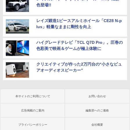
色登場!!
レイズ鍛造1ピースアルミホイール「CE28 N-p
lus」軽量なままに剛性を向上
ハイグレードテレビ「TCL Q7D Pro」。圧巻の
色彩美で映画＆ゲームが極上体験に
クリエイティブが作った2万円台の“小さなピュ
アオーディオスピーカー”
本サイトのご利用について
お問い合わせ
広告掲載のご案内
編集部へのご連絡
プライバシーポリシー
会社概要