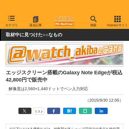
AKIBA PC Hotline!
秋葉原情報
価格情報
特価情報
カテゴリ
過去記事
検索
Impressサイト
取材中に見つけた○○なもの
エッジスクリーン搭載のGalaxy Note Edgeが税込
42,800円で販売中
解像度は2,560×1,440ドットでペン入力対応
（2015/9/30 12:05）
リスト