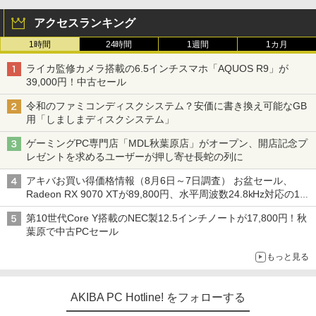
アクセスランキング
1時間
24時間
1週間
1カ月
ライカ監修カメラ搭載の6.5インチスマホ「AQUOS R9」が
39,000円！中古セール
令和のファミコンディスクシステム？安価に書き換え可能なGB
用「しましまディスクシステム」
ゲーミングPC専門店「MDL秋葉原店」がオープン、開店記念プ
レゼントを求めるユーザーが押し寄せ長蛇の列に
アキバお買い得価格情報（8月6日～7日調査） お盆セール、
Radeon RX 9070 XTが89,800円、水平周波数24.8kHz対応の17
型モニターが9,801円、暑さ指数連動セール ほか
第10世代Core Y搭載のNEC製12.5インチノートが17,800円！秋
葉原で中古PCセール
もっと見る
AKIBA PC Hotline! をフォローする