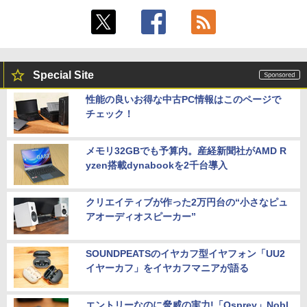
Special Site
性能の良いお得な中古PC情報はこのページで
チェック！
メモリ32GBでも予算内。産経新聞社がAMD R
yzen搭載dynabookを2千台導入
クリエイティブが作った2万円台の“小さなピュ
アオーディオスピーカー”
SOUNDPEATSのイヤカフ型イヤフォン「UU2
イヤーカフ」をイヤカフマニアが語る
エントリーなのに脅威の実力!「Osprey」Nobl