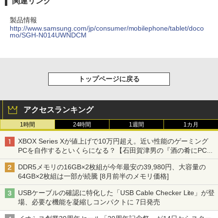
関連リンク
製品情報
http://www.samsung.com/jp/consumer/mobilephone/tablet/doco
mo/SGH-N014UWNDCM
トップページに戻る
アクセスランキング
1時間
24時間
1週間
1カ月
XBOX Series Xが値上げで10万円超え。近い性能のゲーミング
PCを自作するといくらになる？【石田賀津男の『酒の肴にPCゲ
ーム』】
DDR5メモリの16GB×2枚組が今年最安の39,980円、大容量の
64GB×2枚組は一部が続騰 [8月前半のメモリ価格]
USBケーブルの確認に特化した「USB Cable Checker Lite」が登
場、必要な機能を凝縮しコンパクトに 7日発売