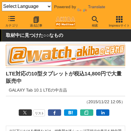
Powered by
Translate
AKIBA PC Hotline!
モバイル
タブレット
その他
カテゴリ
過去記事
検索
Impressサイト
取材中に見つけた○○なもの
LTE対応の10型タブレットが税込14,800円で大量
販売中
GALAXY Tab 10.1 LTEの中古品
（2015/11/22 12:05）
リスト