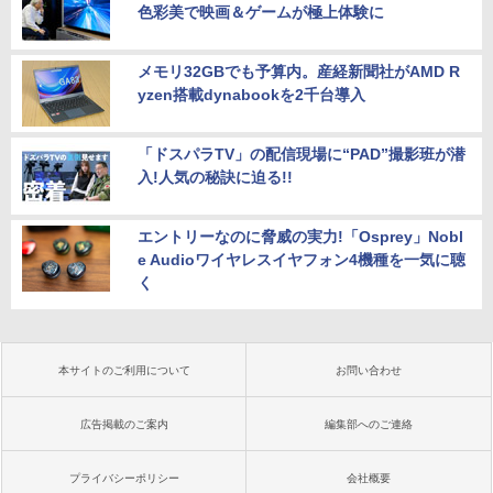
色彩美で映画＆ゲームが極上体験に
メモリ32GBでも予算内。産経新聞社がAMD R
yzen搭載dynabookを2千台導入
「ドスパラTV」の配信現場に“PAD”撮影班が潜
入!人気の秘訣に迫る!!
エントリーなのに脅威の実力!「Osprey」Nobl
e Audioワイヤレスイヤフォン4機種を一気に聴
く
本サイトのご利用について
お問い合わせ
広告掲載のご案内
編集部へのご連絡
プライバシーポリシー
会社概要