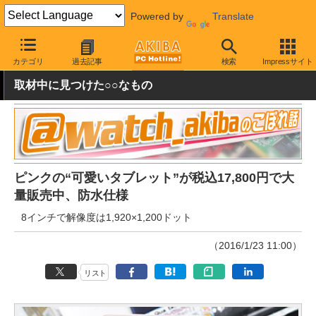
Powered by
Translate
AKIBA PC Hotline!
秋葉原情報
価格情報
特価情報
カテゴリ
過去記事
検索
Impressサイト
取材中に見つけた○○なもの
ピンクの“可愛いタブレット”が税込17,800円で大
量販売中、防水仕様
8インチで解像度は1,920×1,200ドット
（2016/1/23 11:00）
リスト