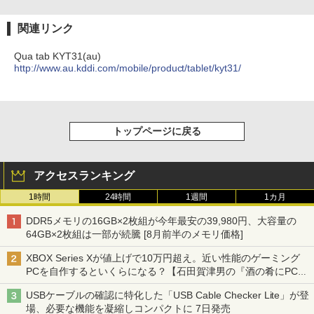
関連リンク
Qua tab KYT31(au)
http://www.au.kddi.com/mobile/product/tablet/kyt31/
トップページに戻る
アクセスランキング
1時間
24時間
1週間
1カ月
DDR5メモリの16GB×2枚組が今年最安の39,980円、大容量の
64GB×2枚組は一部が続騰 [8月前半のメモリ価格]
XBOX Series Xが値上げで10万円超え。近い性能のゲーミング
PCを自作するといくらになる？【石田賀津男の『酒の肴にPCゲ
ーム』】
USBケーブルの確認に特化した「USB Cable Checker Lite」が登
場、必要な機能を凝縮しコンパクトに 7日発売