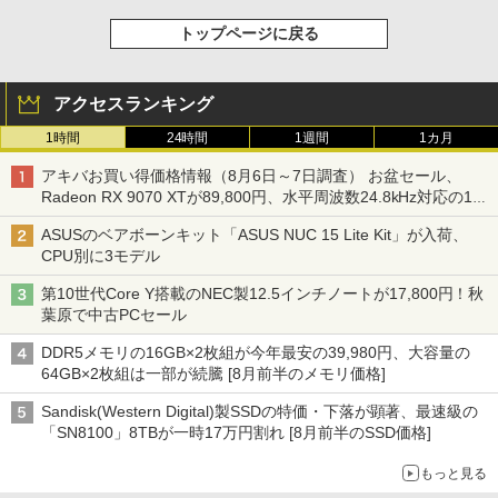
トップページに戻る
アクセスランキング
1時間
24時間
1週間
1カ月
アキバお買い得価格情報（8月6日～7日調査） お盆セール、
Radeon RX 9070 XTが89,800円、水平周波数24.8kHz対応の17
型モニターが9,801円、暑さ指数連動セール ほか
ASUSのベアボーンキット「ASUS NUC 15 Lite Kit」が入荷、
CPU別に3モデル
第10世代Core Y搭載のNEC製12.5インチノートが17,800円！秋
葉原で中古PCセール
DDR5メモリの16GB×2枚組が今年最安の39,980円、大容量の
64GB×2枚組は一部が続騰 [8月前半のメモリ価格]
Sandisk(Western Digital)製SSDの特価・下落が顕著、最速級の
「SN8100」8TBが一時17万円割れ [8月前半のSSD価格]
もっと見る