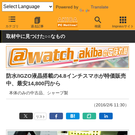
Powered by
Translate
AKIBA PC Hotline!
モバイル
スマートフォン
その他
カテゴリ
過去記事
検索
Impressサイト
取材中に見つけた○○なもの
防水/IGZO液晶搭載の4.8インチスマホが特価販売
中、最安14,800円から
本体のみの中古品、シャープ製
（2016/2/6 11:30）
リスト