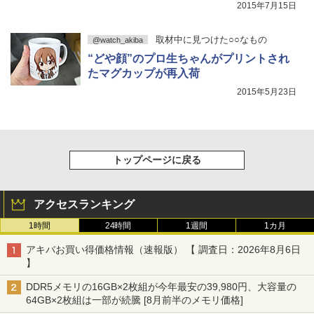
2015年7月15日
取材中に見つけた○○なもの
@watch_akiba
“どや顔”のプロ生ちゃんがプリントされ
たマグカップが再入荷
2015年5月23日
トップページに戻る
アクセスランキング
1時間
24時間
1週間
1カ月
アキバお買い得価格情報（速報版） 【 調査日：2026年8月6日
】
DDR5メモリの16GB×2枚組が今年最安の39,980円、大容量の
64GB×2枚組は一部が続騰 [8月前半のメモリ価格]