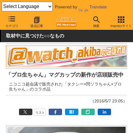
Powered by
Translate
AKIBA PC Hotline!
おもしろグッズ・キャラもの
漫画・キャラも
カテゴリ
過去記事
検索
Impressサイト
取材中に見つけた○○なもの
「プロ生ちゃん」マグカップの新作が店頭販売中
ニコニコ超会議で販売された「タクシー×閃ソラちゃん×プロ
生ちゃん」のコラボ品
（2016/5/7 23:05）
リスト