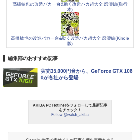
髙橋敏也の改造バカ一台&動く改造バカ超大全 怒濤編(単行
本)
髙橋敏也の改造バカ一台&動く改造バカ超大全 怒濤編(Kindle
版)
編集部のおすすめ記事
実売35,000円台から、GeForce GTX 106
0が各社から登場
AKIBA PC Hotline!をフォローして最新記事
をチェック！
Follow @watch_akiba