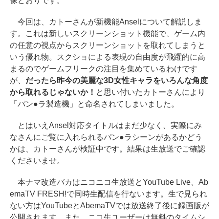
像どおりです。
今回は、カトーさんが新機能Anselについて解説しま
す。これは新しいスクリーンショット機能で、ゲーム内
の任意の視点からスクリーンショットを取れてしまうと
いう優れ物。スクショによる表現の自由度が飛躍的に高
まるのでゲームフリークの注目を集めているわけです
が、
だったら昨今の美麗な3D女性キャラをいろんな角度
から取れるじゃないか！
と思い付いたカトーさんにより
「パン●ラ製造機」と命名されてしまいました。
とはいえAnsel対応タイトルはまだ少なく、実際にみ
なさんにご覧に入れられるパン●ラシーンがあるかどう
かは、カトーさんが検証中です。結果は生放送でご確認
くださいませ。
本ナマ改造バカはニコニコ生放送とYouTube Live、Ab
emaTV FRESH!で同時生配信を行ないます。生で見られ
ない方はYouTubeとAbemaTVでは放送終了後に録画版が
公開されます。また、ニコ生ユーザーは無料のタイムシ