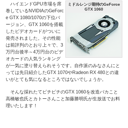
ハイエンドGPU市場を席
ミドルレンジ期待のGeForce
GTX 1060
巻しているNVIDIAのGeForc
e GTX 1080/1070の下位バ
ージョン、GTX 1060を搭載
したビデオカードがついに
発売されました。その性能
は前評判のとおり上々で、3
万円台後半～4万円台のビデ
オカードの人気ランキング
が一気に塗り替えられそうです。自作派のみなさんにと
っては先日紹介したGTX 1070やRadeon RX 480との違
いがとても気になるところではないでしょうか。
そんな採れたてピチピチのGTX 1060を改造バカこと
高橋敏也氏とカトーさんこと加藤勝明氏が生放送でお料
理いたします！