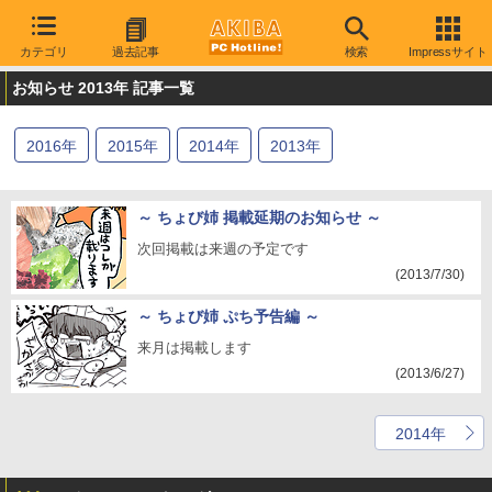
カテゴリ
過去記事
検索
Impressサイト
お知らせ 2013年 記事一覧
2016
年
2015
年
2014
年
2013
年
～ ちょび姉 掲載延期のお知らせ ～
次回掲載は来週の予定です
(2013/7/30)
～ ちょび姉 ぷち予告編 ～
来月は掲載します
(2013/6/27)
2014年