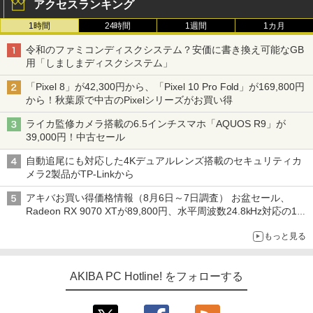
アクセスランキング
1時間
24時間
1週間
1カ月
令和のファミコンディスクシステム？安価に書き換え可能なGB
用「しましまディスクシステム」
「Pixel 8」が42,300円から、「Pixel 10 Pro Fold」が169,800円
から！秋葉原で中古のPixelシリーズがお買い得
ライカ監修カメラ搭載の6.5インチスマホ「AQUOS R9」が
39,000円！中古セール
自動追尾にも対応した4Kデュアルレンズ搭載のセキュリティカ
メラ2製品がTP-Linkから
アキバお買い得価格情報（8月6日～7日調査） お盆セール、
Radeon RX 9070 XTが89,800円、水平周波数24.8kHz対応の17
型モニターが9,801円、暑さ指数連動セール ほか
もっと見る
AKIBA PC Hotline! をフォローする