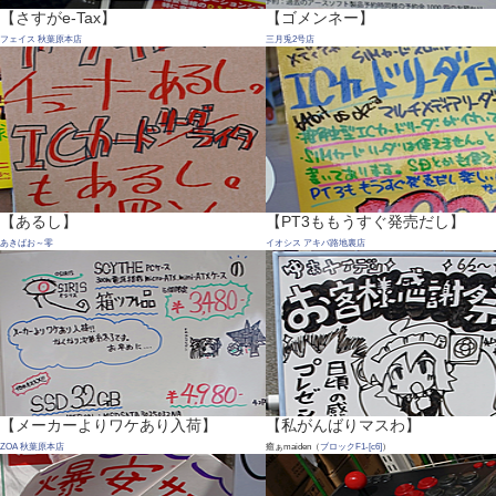
【さすがe-Tax】
【ゴメンネー】
フェイス 秋葉原本店
三月兎2号店
【あるし】
【PT3ももうすぐ発売だし】
あきばお～零
イオシス アキバ路地裏店
【メーカーよりワケあり入荷】
【私がんばりマスわ】
ZOA 秋葉原本店
癒ぁmaiden（
ブロックF1-[c6]
）