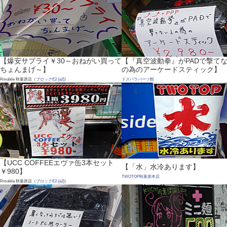
【爆安サプライ￥30～おねがい買って
【『真空波動拳』がPADで撃て
ちょんまげ～】
の為のアーケードスティック】
Rmobile 秋葉原店（
ブロックE2-[a2]
）
ドスパラパーツ館
【UCC COFFEEエヴァ缶3本セット
【「水」水冷あります】
￥980】
TWOTOP秋葉原本店
Rmobile 秋葉原店（
ブロックE2-[a2]
）