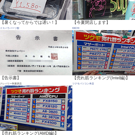
【暑くなってからでは遅い！】
【今夏閉店します】
ドスパラパーツ館
KIICHI
【告示書】
【売れ筋ランキング(Intel編)】
クレバリー秋葉原店
ツクモパソコン本店
【売れ筋ランキング(AMD編)】