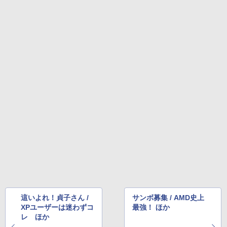
這いよれ！貞子さん /
サンボ募集 / AMD史上
XPユーザーは迷わずコ
最強！ ほか
レ ほか