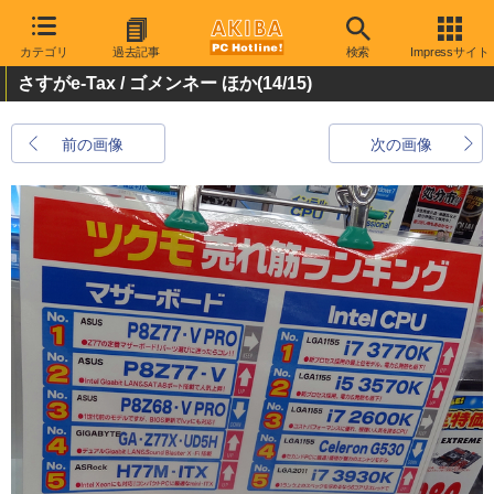
カテゴリ
過去記事
検索
Impressサイト
さすがe-Tax / ゴメンネー ほか
(14/15)
前の画像
次の画像