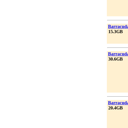
|
Barracud
|
15.3GB
|
Barracud
|
30.6GB
|
Barracud
|
20.4GB