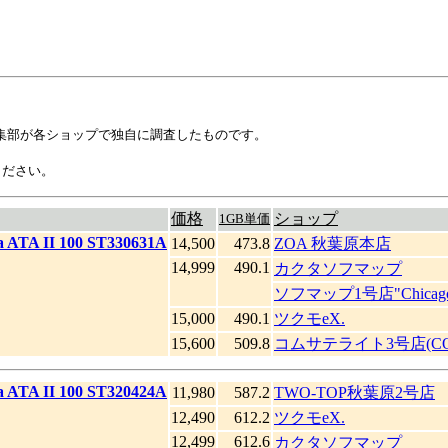
ne!編集部が各ショップで独自に調査したものです。
ください。
価格
ショップ
1GB単価
a ATA II 100 ST330631A
14,500
473.8
ZOA 秋葉原本店
14,999
490.1
カクタソフマップ
ソフマップ1号店"Chicag
15,000
490.1
ツクモeX.
15,600
509.8
コムサテライト3号店(COM
a ATA II 100 ST320424A
11,980
587.2
TWO-TOP秋葉原2号店
12,490
612.2
ツクモeX.
12,499
612.6
カクタソフマップ