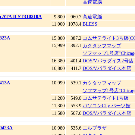
高速電脳
a ATA II ST310210A
9,800
960.7
高速電脳
11,000
1078.4
BLESS
823A
15,800
387.2
コムサテライト3号店(COM
15,999
392.1
カクタソフマップ
ソフマップ1号店"Chicag
16,380
401.4
DOS/Vパラダイス2号店
16,800
411.7
DOS/Vパラダイス本店
413A
10,999
539.1
カクタソフマップ
ソフマップ1号店"Chicag
11,200
549.0
コムサテライト1号店
11,300
553.9
パソコンCity パーツ館
11,580
567.6
DOS/Vパラダイス本店
0423A
10,980
535.6
エルプラザ