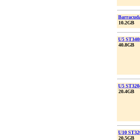
|
Barracud
|
10.2GB
|
U5 ST340
|
40.8GB
|
U5 ST320
|
20.4GB
|
U10 ST32
|
20.5GB