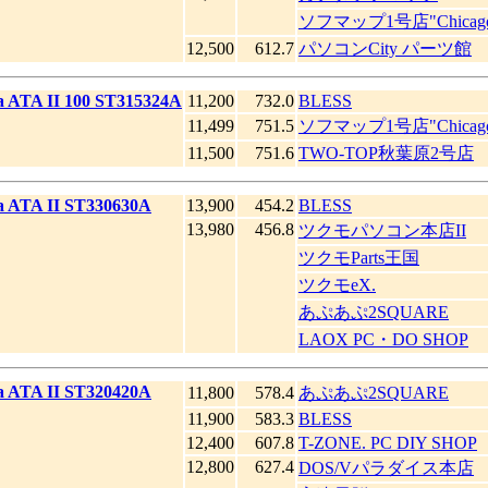
ソフマップ1号店"Chicag
12,500
612.7
パソコンCity パーツ館
a ATA II 100 ST315324A
11,200
732.0
BLESS
11,499
751.5
ソフマップ1号店"Chicag
11,500
751.6
TWO-TOP秋葉原2号店
a ATA II ST330630A
13,900
454.2
BLESS
13,980
456.8
ツクモパソコン本店II
ツクモParts王国
ツクモeX.
あぷあぷ2SQUARE
LAOX PC・DO SHOP
a ATA II ST320420A
11,800
578.4
あぷあぷ2SQUARE
11,900
583.3
BLESS
12,400
607.8
T-ZONE. PC DIY SHOP
12,800
627.4
DOS/Vパラダイス本店