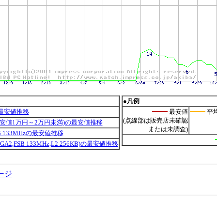
●凡例
最安値推移
最安値
平
(点線部は販売店未確認
最安値1万円～2万円未満)の最安値推移
または未調査)
FSB 133MHzの最安値推移
FC-PGA2,FSB 133MHz,L2 256KB)の最安値推移
ケージ