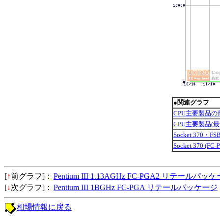
●関連グラフ
CPU主要製品の
CPU主要製品(
Socket 370・
Socket 370 (
[
↑
前グラフ]：
Pentium III 1.13AGHz FC-PGA2 リテールパッ
[
↓
次グラフ]：
Pentium III 1BGHz FC-PGA リテールパッケージ
相場情報に戻る