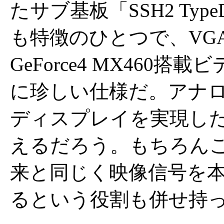
たサブ基板「SSH2 Ty
も特徴のひとつで、VGA
GeForce4 MX46
に珍しい仕様だ。アナ
ディスプレイを実現し
えるだろう。もちろんこの「
来と同じく映像信号を
るという役割も併せ持