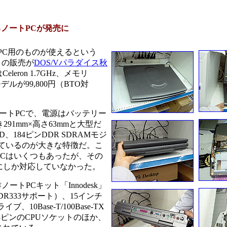
ノートPCが発売に
PC用のものが使えるという
k」の販売が
DOS/Vパラダイス秋
eron 1.7GHz、メモリ
デルが99,800円（BTO対
プのノートPCで、電源はバッテリー
91mm×高さ63mmと大型だ
D、184ピンDDR SDRAMモジ
ているのが大きな特徴だ。こ
PCはいくつもあったが、その
プにしか対応していなかった。
ートPCキット「Innodesk」
DDR333サポート）、15インチ
、10Base-T/100Base-TX
78ピンのCPUソケットのほか、