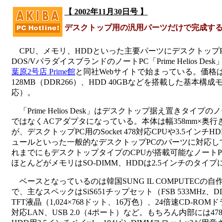
【 2002年11月30日号 】
デスクトップ用の汎用パーツだけで完成する
CPU、メモリ、HDDといった主要パーツにデスクトップ
DOS/VパラダイスブランドのノートPC「Prime Helios Des
葉原2号店 Prime館
と同社Webサイトで始まっている。価格はCel
128MB（DDR266）、HDD 40GBなどを搭載した基本構成モ
応）。
「Prime Helios Desk」はデスクトップ据え置きタイ
ではなくACアダプタになっている。本体は幅358mm×奥行き2
が、デスクトップPC用のSocket 478対応CPUや3.5インチHD
ュールといった一般的なデスクトップPCのパーツに対応し
れまでにもデスクトップタイプのCPUが搭載可能なノート
ほとんどがメモリはSO-DIMM、HDDは2.5インチのタイ
ベースとなっているのは韓国SUNG IL COMPUTECの自作ノ
で、主なスペックはSiS651チップセット（FSB 533MHz、
TFT液晶（1,024×768ドット、16万色）、24倍速CD-ROMドライブ
対応LAN、USB 2.0（4ポート）など。もちろん内部には4