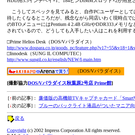
HDD用3.5インチベイ×1、184ピンDIMMスロット×2が用
こうしてスペックを見てみると、自作PCユーザーとしては「I
待したくなるところだが、残念ながら同店いわく現時点で
のBTOメニューにはPentium 4 2.4B GHzやDDR
されているので、どうしても入手したい人はこれを利用す
□Prime Helios Desk（DOS/Vパラダイス）
http://www.dospara.co.jp/goods_pc/feature.php?v17=55&v18=1&
□Innodesk（SUNG IL COMPUTEC）
http://www.sungil.co.kr/english/NEW/I-main.htm
（DOS/Vパラダイス）
[撮影協力
DOS/Vパラダイス秋葉原2号店 Prime館
]
[
↑
前の記事]：
廉価版の高機能TVキャプチャカード「SmartVi
[
↓
次の記事]：
ブルーのバックライト液晶がついたマニア向
戻る
Copyright
(c) 2002 Impress Corporation All rights reserved.