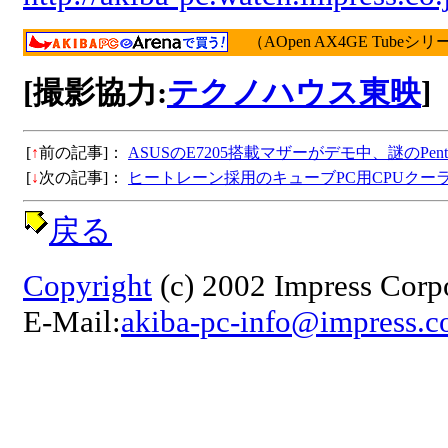
（AOpen AX4GE Tubeシ
[撮影協力:
テクノハウス東映
]
[
↑
前の記事]：
ASUSのE7205搭載マザーがデモ中、謎のPent
[
↓
次の記事]：
ヒートレーン採用のキューブPC用CPUクー
戻る
Copyright
(c) 2002 Impress Corpor
E-Mail:
akiba-pc-info@impress.co