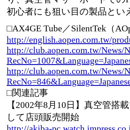
初心者にも狙い目の製品とい
□AX4GE Tube／SilentTek（AO
http://english.aopen.com.tw/p
http://club.aopen.com.tw/News
RecNo=1007&Language=Japane
http://club.aopen.com.tw/News
RecNo=846&Language=Japanes
□関連記事
【2002年8月10日】真空管
して店頭販売開始
http://akiba-pc.watch.impress.co