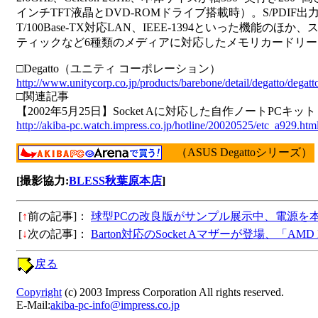
インチTFT液晶とDVD-ROMドライブ搭載時）。S/PDIF出力
T/100Base-TX対応LAN、IEEE-1394といった機能の
ティックなど6種類のメディアに対応したメモリカードリー
□Degatto（ユニティ コーポレーション）
http://www.unitycorp.co.jp/products/barebone/detail/degatto/degatt
□関連記事
【2002年5月25日】Socket Aに対応した自作ノートPCキット「
http://akiba-pc.watch.impress.co.jp/hotline/20020525/etc_a929.htm
（ASUS Degattoシリーズ）
[撮影協力:
BLESS秋葉原本店
]
[
↑
前の記事]：
球型PCの改良版がサンプル展示中、電源を
[
↓
次の記事]：
Barton対応のSocket Aマザーが登場、「AMD Bar
戻る
Copyright
(c) 2003 Impress Corporation All rights reserved.
E-Mail:
akiba-pc-info@impress.co.jp