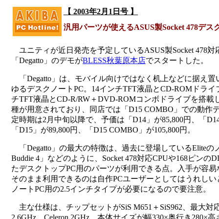
【 2003年2月1日号 】
汎用パーツが使えるASUS製Socket 478
ユニティが近日発売を予定しているASUS製Socket 478
「Degatto」のデモが
BLESS秋葉原本店
でスタートした。
「Degatto」は、モバイル向けではなく机上などに据え
ゆるデスクノートPC。14インチTFT液晶とCD-ROMドライ
チTFT液晶とCD-R/RW＋DVD-ROMコンボドライブを搭載し
種が用意されており、同店では「D15 COMBO」での動
定時期は2月中旬以降で、予価は「D14」が85,800円、「D14 
「D15」が89,800円、「D15 COMBO」が105,800円。
「Degatto」の最大の特徴は、過去に登場しているEliteの
Buddie 4」などのように、Socket 478対応CPUや168ピ
たデスクトップPC用のパーツが利用できる点。入手が容易
そのまま利用できるのは自作PCユーザーとしてはうれしい
ノートPC用の2.5インチタイプが必要になるので要注意。
主な仕様は、チップセットがSiS M651＋SiS962、最大対応CP
2.6GHz、Celeron 2GHz、本体サイズが幅330×奥行き280×高