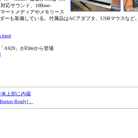
対応サウンド、10Base-
ほか、スマートメディアやメモリース
ダーも装備している。付属品はACアダプタ、USBマウスなど
o.html
A929」がEliteから登場
l
本体上部に内蔵
ton Ready!」