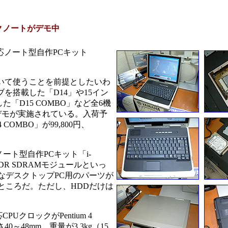
デスクノートがデモ中
対応ノート型自作PCキット
置いて使うことを前提としたいわ
ブを搭載した「D14」や15イン
た「D15 COMBO」など全6機
作デモが実施されている。入荷予
COMBO」が99,800円、
ノート型自作PCキット「i-
ンのDDR SDRAMモジュールといっ
なデスクトップPC用のパーツが
ところだ。ただし、HDDだけは
UクロックがPentium 4
さ40～48mm、重量が3.3kg（15