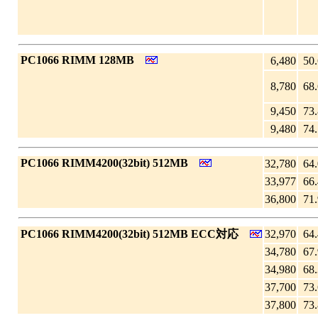
|
PC1066 RIMM 128MB
6,480
50.
8,780
68.
9,450
73.
9,480
74.
|
PC1066 RIMM4200(32bit) 512MB
32,780
64.
33,977
66.
36,800
71.
|
PC1066 RIMM4200(32bit) 512MB ECC対応
32,970
64.
34,780
67.
34,980
68.
37,700
73.
37,800
73.