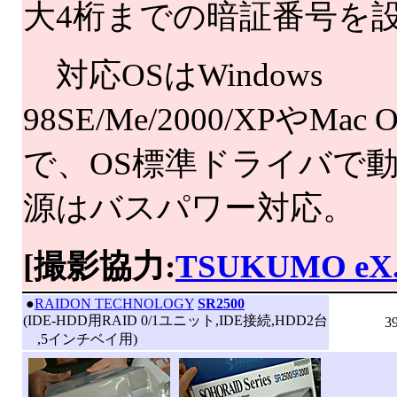
大4桁までの暗証番号を
対応OSはWindows
98SE/Me/2000/XPやMac
で、OS標準ドライバで
源はバスパワー対応。
[撮影協力:
TSUKUMO eX
|
●
RAIDON TECHNOLOGY
SR2500
(IDE-HDD用RAID 0/1ユニット,IDE接続,HDD2台
3
,5インチベイ用)