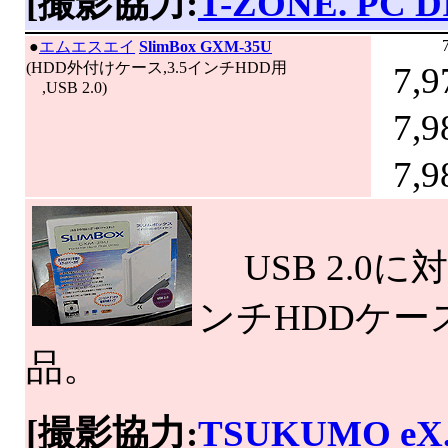
[撮影協力:
T-ZONE. PC D
|
●
エムエスエイ
SlimBox GXM-35U
(HDD外付けケース,3.5インチHDD用
7,9
,USB 2.0)
7,9
7,9
USB 2.0に
ンチHDDケー
品。
[撮影協力:
TSUKUMO eX