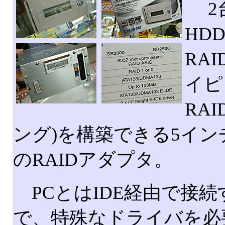
2台
HD
RAI
イピ
RAI
ング)を構築できる5イン
のRAIDアダプタ。
PCとはIDE経由で接続
で、特殊なドライバを必