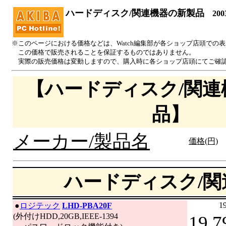
ハードディスク/関連機器の新製品
200
※このページにおける価格などは、Watch編集部が各ショップ店頭での
この価格で販売されることを保証するものではありません。
実際の販売価格は変動しますので、購入時に各ショップ店頭にてご確
【ハードディスク/関連
品】
メーカー/製品名
価格(円)
ハードディスク/関
1
|
●
ロジテック
LHD-PBA20F
(外付けHDD,20GB,IEEE-1394
19,7