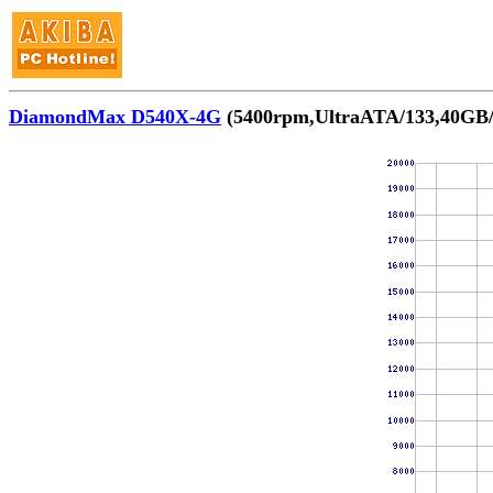
DiamondMax D540X-4G
(5400rpm,UltraATA/133,40