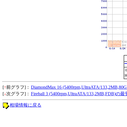
[
↑
前グラフ]：
DiamondMax 16 (5400rpm,UltraATA/133,2MB,
[
↓
次グラフ]：
Fireball 3 (5400rpm,UltraATA/133,2MB,FDB
相場情報に戻る