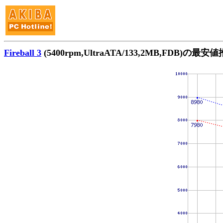
Fireball 3
(5400rpm,UltraATA/133,2MB,FDB)の最安