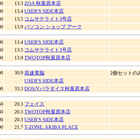
00
13.3
ZOA 秋葉原本店
00
13.4
USER'S SIDE本店
80
13.5
コムサテライト3号店
00
13.9
パソコン ショップ アーク
00
13.4
USER'S SIDE本店
80
13.5
コムサテライト3号店
00
13.9
TWOTOP秋葉原本店
00
30.9
高速電脳
2個セットの
USER'S SIDE本店
00
33.3
DOS/Vパラダイス秋葉原本店
50
20.3
フェイス
80
20.3
TWOTOP秋葉原本店
00
20.3
USER'S SIDE本店
00
21.7
T-ZONE. AKIBA PLACE