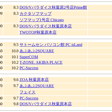
90
8.3
DOS/Vパラダイス秋葉原2号店Prime館
99
8.3
カクタソフマップ
ソフマップ1号店 Chicago
80
8.3
DOS/Vパラダイス秋葉原本店
TWOTOP秋葉原本店
80
9.5
サトームセン パソコン館 PC isLand
40
10.0
あぷあぷ2SQUARE
50
10.1
SuperCOM
00
10.2
T-ZONE. AKIBA PLACE
50
10.2
PC-Success
50
9.6
ZOA 秋葉原本店
70
9.7
あぷあぷ2SQUARE
フェイス
00
9.7
PC-Success
80
9.8
DOS/Vパラダイス秋葉原本店