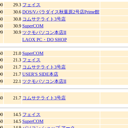
00
29.3
フェイス
00
30.6
DOS/Vパラダイス秋葉原2号店Prime館
80
30.8
コムサテライト3号店
80
30.9
SuperCOM
99
30.9
ツクモパソコン本店II
LAOX PC・DO SHOP
50
21.0
SuperCOM
00
21.3
フェイス
80
21.7
コムサテライト3号店
00
21.7
USER'S SIDE本店
99
22.1
ツクモパソコン本店II
80
21.7
コムサテライト3号店
00
14.5
フェイス
50
14.5
SuperCOM
00
14.9
パソコン ショップ アーク