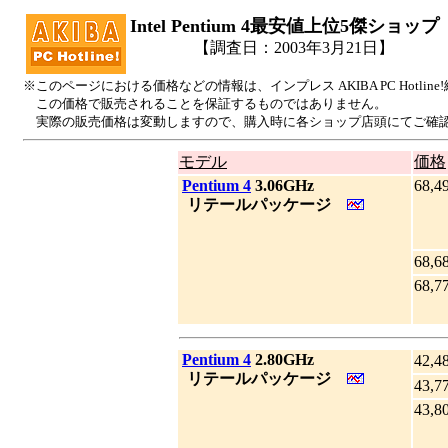
Intel Pentium 4最安値上位5傑ショップ
【調査日：2003年3月21日】
※このページにおける価格などの情報は、インプレス AKIBA PC Hotl
この価格で販売されることを保証するものではありません。
実際の販売価格は変動しますので、購入時に各ショップ店頭にてご確
モデル
価格
|
Pentium 4
3.06GHz
68,4
_
リテールパッケージ
68,6
68,7
|
Pentium 4
2.80GHz
42,4
_
リテールパッケージ
43,7
43,8