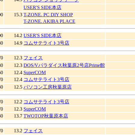
USER'S SIDE本店
00
15.3
T-ZONE. PC DIY SHOP
T-ZONE. AKIBA PLACE
00
14.2
USER'S SIDE本店
80
14.9
コムサテライト3号店
70
12.3
フェイス
80
12.3
DOS/Vパラダイス秋葉原2号店Prime館
50
12.4
SuperCOM
70
12.4
コムサテライト3号店
80
12.5
パソコン工房秋葉原店
70
12.2
コムサテライト3号店
70
12.3
SuperCOM
80
13.7
TWOTOP秋葉原本店
70
13.2
フェイス