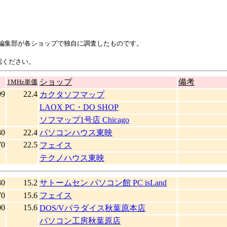
ine!編集部が各ショップで独自に調査したものです。
認ください。
ショップ
備考
1MHz単価
99
22.4
カクタソフマップ
LAOX PC・DO SHOP
ソフマップ1号店 Chicago
80
22.4
パソコンハウス東映
70
22.5
フェイス
テクノハウス東映
80
15.2
サトームセン パソコン館 PC isLand
70
15.6
フェイス
00
15.6
DOS/Vパラダイス秋葉原本店
パソコン工房秋葉原店