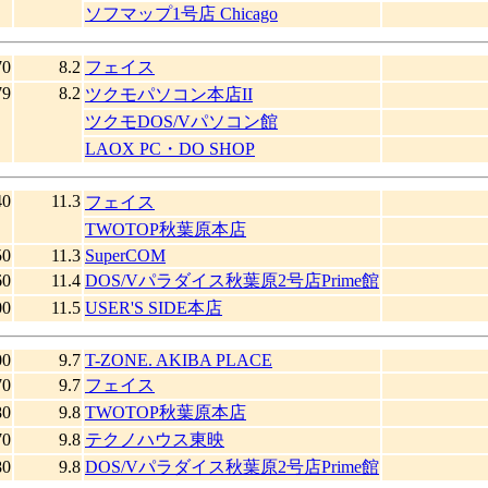
ソフマップ1号店 Chicago
70
8.2
フェイス
79
8.2
ツクモパソコン本店II
ツクモDOS/Vパソコン館
LAOX PC・DO SHOP
40
11.3
フェイス
TWOTOP秋葉原本店
50
11.3
SuperCOM
60
11.4
DOS/Vパラダイス秋葉原2号店Prime館
00
11.5
USER'S SIDE本店
00
9.7
T-ZONE. AKIBA PLACE
70
9.7
フェイス
80
9.8
TWOTOP秋葉原本店
70
9.8
テクノハウス東映
80
9.8
DOS/Vパラダイス秋葉原2号店Prime館