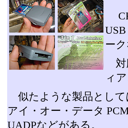
CF
US
ーク
対応
ィア
似たような製品としてはP
アイ・オー・データ PCMSR-
UADPなどがある。