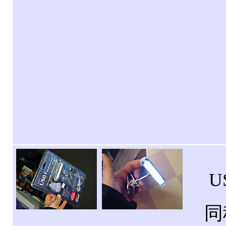
US
同種