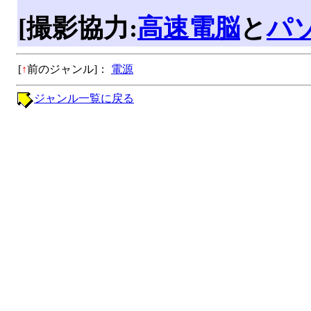
[撮影協力:
高速電脳
と
パ
[
↑
前のジャンル]：
電源
ジャンル一覧に戻る