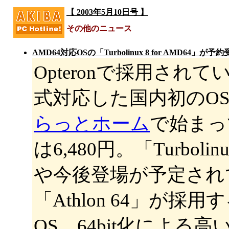
【 2003年5月10日号 】
その他のニュース
AMD64対応OSの「Turbolinux 8 for AMD64」が予
Opteronで採用され
式対応した国内初のOS「Tu
らっとホーム
で始まっ
は6,480円。「Turboli
や今後登場が予定されて
「Athlon 64」が採
OS。64bit化による