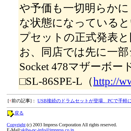
や予価も一切明らかに
な状態になっていると
プセットの正式発表と
お、同店では先に一部シ
Socket 478マザーボ
□SL-86SPE-L（
http://w
[
↑
前の記事]：
USB接続のドラムセットが登場、PCで手軽
戻る
Copyright
(c) 2003 Impress Corporation All rights reserved.
E-Mail:
akiba-pc-info@impress.co.jp