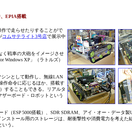
EPIA搭載
隔操作で走らせたりすることがで
が
コムサテライト3号店
で展示中
なく戦車の大砲をイメージさせ
Windows XP」（ラトルズ）
シンとして動作し、無線LAN
操作命令に応じるほか、搭載す
信）することもできる。リアルタ
マザーボード・ロボットという
（ESP 5000搭載）、SDR SDRAM、アイ・オー・データ製
ws 98）インストール用のストレージは、耐衝撃性や消費電力を考え
という。