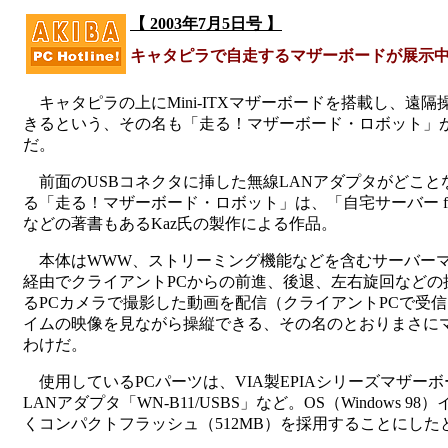
【 2003年7月5日号 】
キャタピラで自走するマザーボードが展示中、
キャタピラの上にMini-ITXマザーボードを搭載し、遠
きるという、その名も「走る！マザーボード・ロボット」
だ。
前面のUSBコネクタに挿した無線LANアダプタがどこと
る「走る！マザーボード・ロボット」は、「自宅サーバー for 
などの著書もあるKaz氏の製作による作品。
本体はWWW、ストリーミング機能などを含むサーバーマ
経由でクライアントPCからの前進、後退、左右旋回などの
るPCカメラで撮影した動画を配信（クライアントPCで受
イムの映像を見ながら操縦できる、その名のとおりまさに
わけだ。
使用しているPCパーツは、VIA製EPIAシリーズマザーボード
LANアダプタ「WN-B11/USBS」など。OS（Windo
くコンパクトフラッシュ（512MB）を採用することにした