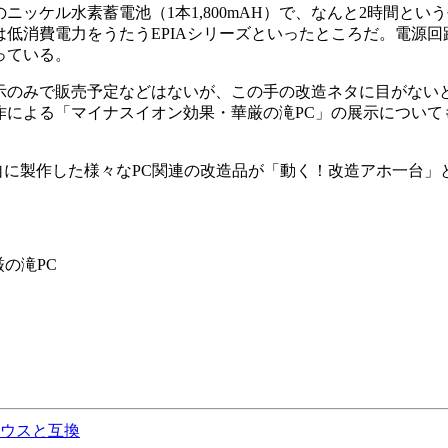
ッケル水素蓄電池（1本1,800mAH）で、なんと2時間とい
低消費電力をうたうEPIAシリーズといったところだ。電源回
っている。
のみで販売予定などはないが、この手の改造ネタに目がない
作による「マイナスイオン効果・華厳の滝PC」の展示について
自に製作した様々なPC関連の改造品が「動く！改造アホ一台」
の滝PC
ウスと互換