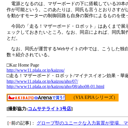
電源となるのは、マザーボードの下に搭載している20本のニ
作が可能という。このあたりは、同氏も言うとおりさすがは
を動かすモーターの制御回路も自身の製作によるものを使
今回の「走る！マザーボード・ロボット」はあくまで展示
ェックしておきたいところ。なお、同店によれば、同氏製
とだ。
なお、同氏が運営するWebサイトの中では、こうした独
数々紹介されている。
□Kaz Home Page
http://www11.plala.or.jp/kaizou/
□走る！マザーボード・ロボット/マイナスイオン効果・華厳
http://www11.plala.or.jp/kaizou/aho/07/
http://www11.plala.or.jp/kaizou/aho/08/aho08-01.html
（VIA EPIAシリーズ）
[撮影協力:
コムサテライト3号店
]
[
↑
前の記事]：
グローブ型のユニークな入力装置が登場、マ