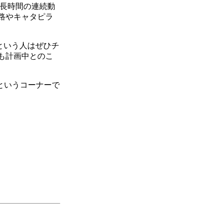
う長時間の連続動
路やキャタピラ
という人はぜひチ
も計画中とのこ
というコーナーで