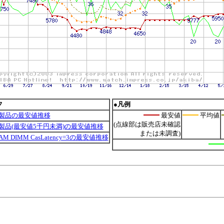
フ
●凡例
製品の最安値推移
最安値
平均値
(点線部は販売店未確認
製品(最安値5千円未満)の最安値推移
または未調査)
RAM DIMM CasLatency=3の最安値推移