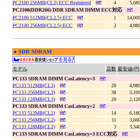
PC2100 256MB(CL2) ECC Registered
4
5,68
PC2100(DDR266) DDR SDRAM DIMM ECC対応
PC2100 512MB(CL2.5) ECC
1
14,00
PC2100 256MB(CL2.5) ECC
2
4,98
●
SDR SDRAM
|
モデル
店数
最安値(円
PC133 SDRAM DIMM CasLatency=3
PC133 512MB(CL3)
28
4,98
PC133 256MB(CL3)
38
3,10
PC133 128MB(CL3)
20
2,12
PC133 SDRAM DIMM CasLatency=2
PC133 512MB(CL2)
14
6,18
PC133 256MB(CL2)
11
3,66
PC133 128MB(CL2)
3
3,34
PC133 SDRAM DIMM CasLatency=3 ECC対応