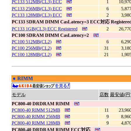
PC133 512MB(CL3) ECC
1
10,97
PC133 256MB(CL3) ECC
6
5,87
PC133 128MB(CL3) ECC
2
3,98
PC133 SDRAM DIMM CasLatency=3 ECC対応 Registe
PC133 1GB(CL3) ECC Registered
2
26,77
PC100 SDRAM DIMM CasLatency=2
PC100 512MB(CL2)
6
6,29
PC100 256MB(CL2)
31
3,18
PC100 128MB(CL2)
21
1,90
●
RIMM
|
モデル
店数
最安値(円
PC800-40 DRDRAM RIMM
PC800-40 RIMM 512MB
11
23,96
PC800-40 RIMM 256MB
9
8,96
PC800-40 RIMM 128MB
9
4,87
PC800-40 DRDRAM RIMM ECC対応