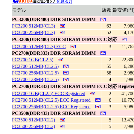
モデル
店数
最安値(円
PC3200(DDR400) DDR SDRAM DIMM
PC3200 512MB(CL3)
63
7,96
PC3200 256MB(CL3)
52
4,17
PC3200(DDR400) DDR SDRAM DIMM ECC対応
PC3200 512MB(CL3) ECC
3
11,76
PC2700(DDR333) DDR SDRAM DIMM
PC2700 1GB(CL2.5)
2
22,80
PC2700 512MB(CL2.5)
55
6,28
PC2700 256MB(CL2.5)
58
2,98
PC2700 128MB(CL2.5)
4
1,98
PC2700(DDR333) DDR SDRAM DIMM ECC対応 Regist
PC2700 1GB(CL2.5) ECC Registered
2
41,70
PC2700 512MB(CL2.5) ECC Registered
6
10,77
PC2700 256MB(CL2.5) ECC Registered
3
5,98
PC3500(DDR433) DDR SDRAM DIMM
PC3500 512MB(CL2)
5
13,47
PC3500 256MB(CL2)
5
7,98