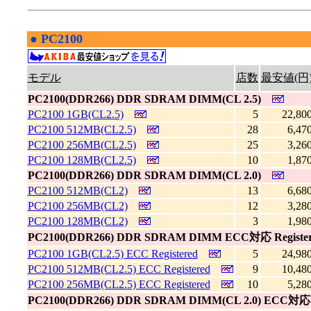
●
PC2100
|
モデル
店数
最安値(円
PC2100(DDR266) DDR SDRAM DIMM(CL 2.5)
PC2100 1GB(CL2.5)
5
22,80
PC2100 512MB(CL2.5)
28
6,47
PC2100 256MB(CL2.5)
25
3,26
PC2100 128MB(CL2.5)
10
1,87
PC2100(DDR266) DDR SDRAM DIMM(CL 2.0)
PC2100 512MB(CL2)
13
6,68
PC2100 256MB(CL2)
12
3,28
PC2100 128MB(CL2)
3
1,98
PC2100(DDR266) DDR SDRAM DIMM ECC対応 Regist
PC2100 1GB(CL2.5) ECC Registered
5
24,98
PC2100 512MB(CL2.5) ECC Registered
9
10,48
PC2100 256MB(CL2.5) ECC Registered
10
5,28
PC2100(DDR266) DDR SDRAM DIMM(CL 2.0) ECC対応