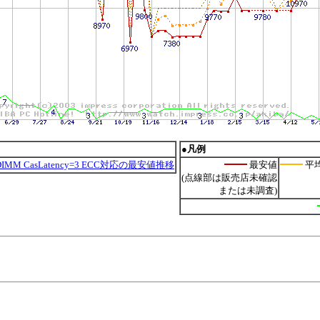
●凡例
 DIMM CasLatency=3 ECC対応の最安値推移
最安値
平
(点線部は販売店未確認
または未調査)