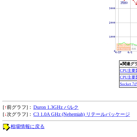
●関連グ
CPU主
CPU主
Socket
[
↑
前グラフ]：
Duron 1.3GHz バルク
[
↓
次グラフ]：
C3 1.0A GHz (Nehemiah) リテールパッケージ
相場情報に戻る