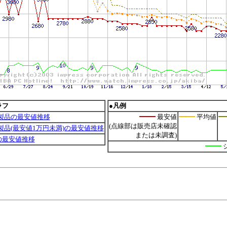
ラフ
●凡例
要製品の最安値推移
最安値
平均値
(点線部は販売店未確認
要製品(最安値1万円未満)の最安値推移
または未調査)
 7の最安値推移