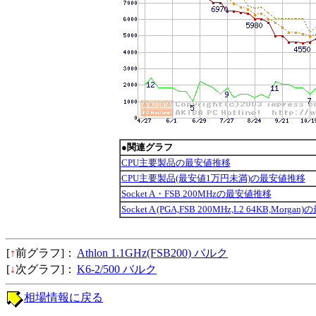
●関連グラフ
CPU主要製品の最安値推移
CPU主要製品(最安値1万円未満)の最安値推移
Socket A・FSB 200MHzの最安値推移
Socket A (PGA,FSB 200MHz,L2 64KB,Morg
[
↑
前グラフ]：
Athlon 1.1GHz(FSB200) バルク
[
↓
次グラフ]：
K6-2/500 バルク
相場情報に戻る