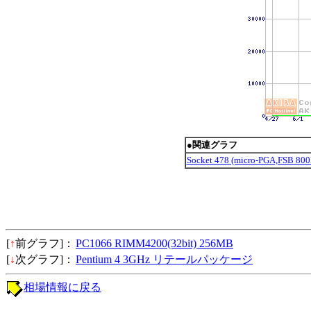
●関連グラフ
Socket 478 (micro-PGA,FSB 
[
↑
前グラフ]：
PC1066 RIMM4200(32bit) 256MB
[
↓
次グラフ]：
Pentium 4 3GHz リテールパッケージ
相場情報に戻る