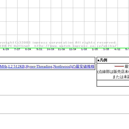
●凡例
800MHz,L2 512KB,Hyper-Threading,Northwood)の最安値推移
最
(点線部は販売店未
または未