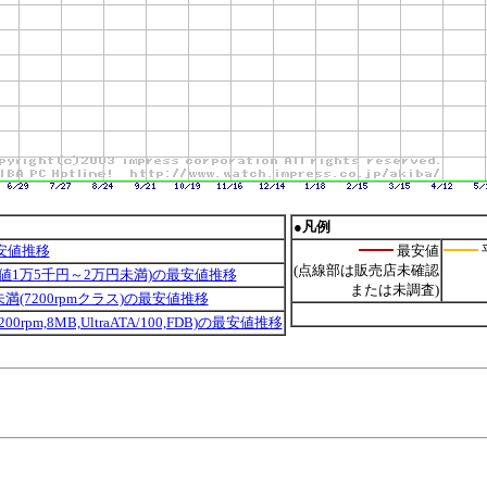
●凡例
安値推移
最安値
(点線部は販売店未確認
安値1万5千円～2万円未満)の最安値推移
または未調査)
B未満(7200rpmクラス)の最安値推移
 (7200rpm,8MB,UltraATA/100,FDB)の最安値推移