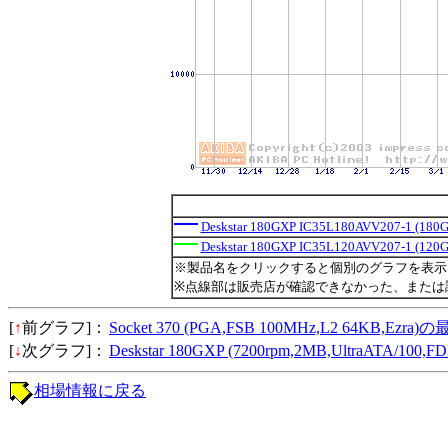
Deskstar 180GXP IC35L180AVV207-1 (180
Deskstar 180GXP IC35L120AVV207-1 (120
※製品名をクリックすると個別のグラフを表示
※点線部は販売店が確認できなかった、または
[
↑
前グラフ]：
Socket 370 (PGA,FSB 100MHz,L2 64KB,Ezr
[
↓
次グラフ]：
Deskstar 180GXP (7200rpm,2MB,UltraATA/1
相場情報に戻る