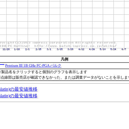
凡例
Pentium III 1B GHz FC-PGA バルク
※製品名をクリックすると個別のグラフを表示します
※点線部は販売店が確認できなかった、または調査データがないことを示しま
,Tualatin)の最安値推移
,Tualatin)の最安値推移