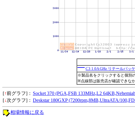
C3 1.0A GHz リテールパッ
※製品名をクリックすると個別
※点線部は販売店が確認できな
[
↑
前グラフ]：
Socket 370 (PGA,FSB 133MHz,L2 64KB,Neh
[
↓
次グラフ]：
Deskstar 180GXP (7200rpm,8MB,UltraATA/1
相場情報に戻る