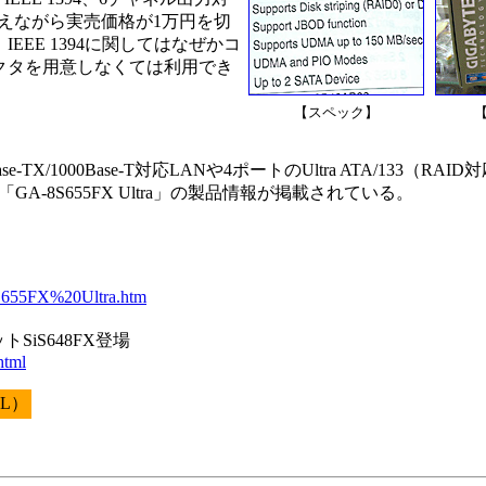
機能を備えながら実売価格が1万円を切
EE 1394に関してはなぜかコ
クタを用意しなくては利用でき
【スペック】
-TX/1000Base-T対応LANや4ポートのUltra ATA/133（RA
A-8S655FX Ultra」の製品情報が掲載されている。
8S655FX%20Ultra.htm
トSiS648FX登場
html
-L）