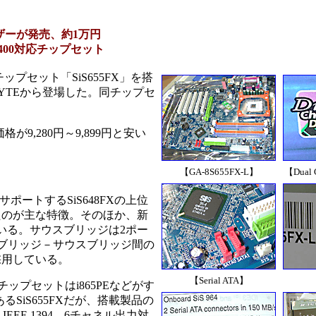
載マザーが発売、約1万円
DR400対応チップセット
チップセット「SiS655FX」を搭
IGABYTEから登場した。同チップセ
,280円～9,899円と安い
【GA-8S655FX-L】
【Dual 
をサポートするSiS648FXの上位
たのが主な特徴。そのほか、新
としている。サウスブリッジは2ポー
ノースブリッジ－サウスブリッジ間の
を採用している。
【Serial ATA】
チップセットはi865PEなどがす
iS655FXだが、搭載製品の
応）、IEEE 1394、6チャネル出力対