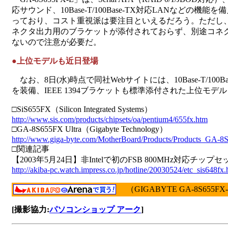
応サウンド、10Base-T/100Base-TX対応LANなどの
っており、コスト重視派は要注目といえるだろう。ただし、IE
ネクタ出力用のブラケットが添付されておらず、別途コネ
ないので注意が必要だ。
●上位モデルも近日登場
なお、8日(水)時点で同社Webサイトには、10Base-T/100Base
を装備、IEEE 1394ブラケットも標準添付された上位モデル「G
□SiS655FX（Silicon Integrated Systems）
http://www.sis.com/products/chipsets/oa/pentium4/655fx.htm
□GA-8S655FX Ultra（Gigabyte Technology）
http://www.giga-byte.com/MotherBoard/Products/Products_GA-
□関連記事
【2003年5月24日】非Intelで初のFSB 800MHz対応チップセッ
http://akiba-pc.watch.impress.co.jp/hotline/20030524/etc_sis648fx.
（GIGABYTE GA-8S655FX
[撮影協力:
パソコンショップ アーク
]