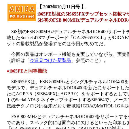
【 2003年10月11日号 】
i865PE対抗のSiS655FXチップセット搭
SiS初のFSB 800MHz/デュアルチャネルD
SiS初のFSB 800MHz/デュアルチャネルDDR400サポート
載したSocket 478マザーボード「GA-8S655FX-L」がG
ットの搭載製品が登場するのは今回が初めてだ。
今回の製品はオンボード機能も充実していながら、実売価格が9
（詳細は「
今週見つけた新製品
」参照のこと）。
●i865PEと同等機能
SiS655FXは、FSB 800MHzとシングルチャネルDDR400
モデルで、デュアルチャネルDDR400を新たにサポートし
たにAGP 3.5（SiS648FXはAGP 3.0）をサポートする
トのSerial ATAをネイティブサポートするSiS964で、
接続テクノロジは従来どおり帯域幅1GB/sのMuTIOL 1G
FSB 800MHzとデュアルチャネルDDR400をサポートする
でにあり、スペック的には面白みに欠けるといった印象もあるS
「GA-8S655FX-L」は、Serial ATA（RAID 0/1/JBOD対