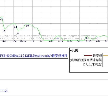
●凡例
PGA,FSB 400MHz,L2 512KB,Northwood)の最安値推移
最安値
(点線部は販売店未確認
または未調査)
ッケージ