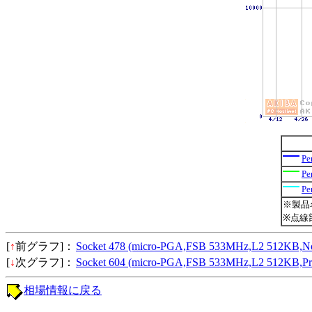
P
P
P
※製品
※点線
[
↑
前グラフ]：
Socket 478 (micro-PGA,FSB 533MHz,L2 512
[
↓
次グラフ]：
Socket 604 (micro-PGA,FSB 533MHz,L2 512K
相場情報に戻る