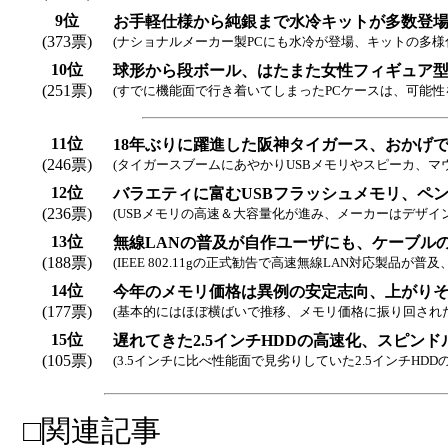
9位
お手軽仕様から純銀まで水冷キットが多数登場
(373票)
(ナショナルメーカー製PCにも水冷が登場、キットの多様
10位
球形から段ボール、はたまた女性フィギュア
(251票)
(すでに機能面で行き着いてしまったPCケースは、可能性
11位
18年ぶりに躍進した阪神タイガース、おかげ
(246票)
(タイガースブームにあやかりUSBメモリやスピーカ、マウ
12位
バラエティに富むUSBフラッシュメモリ、ペ
(236票)
(USBメモリの高速＆大容量化が進み、メーカーはデザイ
13位
無線LANの普及が自作ユーザにも、ケーブル
(188票)
(IEEE 802.11gの正式勧告で高速無線LAN対応製品が普
14位
今年のメモリ価格は異例の安定志向、上がり
(177票)
(基本的にはほぼ横ばいで推移、メモリ価格に振り回され
15位
遅れてきた2.5インチHDDの高速化、スピンドルは
(105票)
(3.5インチに比べ性能面で見劣りしていた2.5インチHD
□関連記事