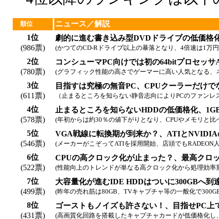
ニュース／解説
順位
1位
劇的に進む書き込み型DVDドライブの低価格
(986票)
(かつてのCD-Rドライブ以上の暴落となり、4倍速は1万円
2位
コンシューマPC向けでは初の64bitプロセッサA
(780票)
(グラフィック性能の高さでゲーマーに高い人気となる、ネックは
3位
目指すは究極の無音PC、CPUクーラーだけで
(611票)
（止まるところを知らない静音志向によりPCのファンレ
4位
止まるところを知らないHDDの低価格化、1G
(578票)
(年初からは約30％の値下がりとなり、CPUやメモリと比
5位
VGA戦線に転換期が到来か？、ATIとNVIDI
(546票)
(メーカーがこぞってATIを採用開始、店頭でもRADEON
6位
CPUの高クロック化が止まった？、最高クロックは3
(522票)
(性能向上のトレンドが単なる高クロック化から処理効率
7位
大容量化が進むIDE HDDはついに300GBへ到
(499票)
(昨年の売れ筋は80GB、TVキャプチャ等の一般化で300
8位
ゴーストもノイズも許さない！、目指せPC上
(431票)
(高画質化回路を搭載したキャプチャカードが低価格化し、