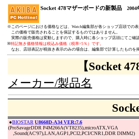
Socket 478マザーボードの新製品
2004
※このページにおける価格などは、Watch編集部が各ショップ店頭での
この価格で販売されることを保証するものではありません。
実際の販売価格は変動しますので、購入時に各ショップ店頭にてご確
※
特記無き価格情報は税込み価格（税率=5％）です。
なお、店頭表記が税抜き表示のみの場合は、編集部で計算したものを掲
【Socket
メーカー/製品名
Soc
|
●
BIOSTAR
U8668D-A34 VER:7.6
(ProSavageDDR P4M266A(VT8235),microATX,VGA
,Sound(AC'97),LAN,AGP1,PCI2,PCI/CNR1,DDR DIMM2)