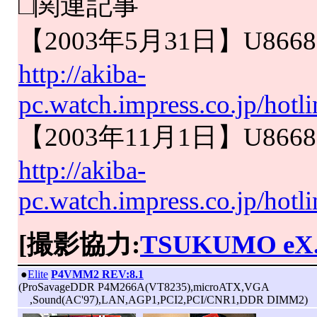
□関連記事
【2003年5月31日】U86
http://akiba-
pc.watch.impress.co.jp/hot
【2003年11月1日】U866
http://akiba-
pc.watch.impress.co.jp/ho
[撮影協力:
TSUKUMO eX
|
●
Elite
P4VMM2 REV:8.1
(ProSavageDDR P4M266A(VT8235),microATX,VGA
,Sound(AC'97),LAN,AGP1,PCI2,PCI/CNR1,DDR DIMM2)