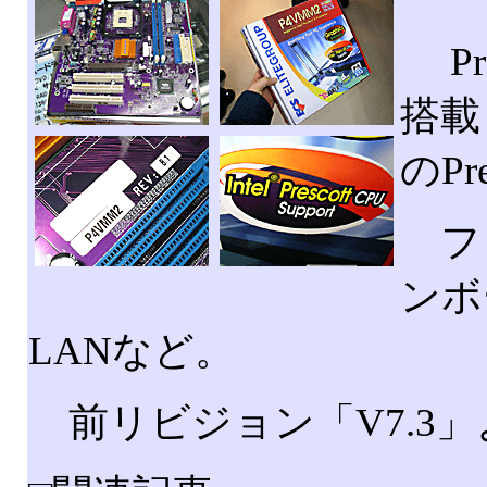
Pro
搭載
のP
フォ
ンボ
LANなど。
前リビジョン「V7.3」