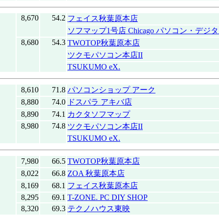
8,670
54.2
フェイス秋葉原本店
ソフマップ1号店 Chicago パソコン・デジ
8,680
54.3
TWOTOP秋葉原本店
ツクモパソコン本店II
TSUKUMO eX.
8,610
71.8
パソコンショップ アーク
8,880
74.0
ドスパラ アキバ店
8,890
74.1
カクタソフマップ
8,980
74.8
ツクモパソコン本店II
TSUKUMO eX.
7,980
66.5
TWOTOP秋葉原本店
8,022
66.8
ZOA 秋葉原本店
8,169
68.1
フェイス秋葉原本店
8,295
69.1
T-ZONE. PC DIY SHOP
8,320
69.3
テクノハウス東映