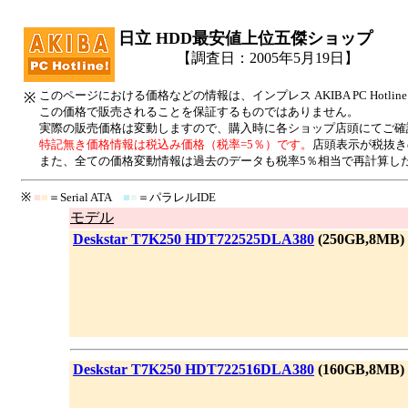
日立 HDD最安値上位五傑ショップ
【調査日：2005年5月19日】
このページにおける価格などの情報は、インプレス AKIBA PC Hot
※
この価格で販売されることを保証するものではありません。
実際の販売価格は変動しますので、購入時に各ショップ店頭にてご確
特記無き価格情報は税込み価格（税率=5％）です。
店頭表示が税抜き
また、全ての価格変動情報は過去のデータも税率5％相当で再計算し
※
■
■
＝Serial ATA
■
■
＝パラレルIDE
モデル
|
Deskstar T7K250 HDT722525DLA380
(250GB,8MB)
|
Deskstar T7K250 HDT722516DLA380
(160GB,8MB)