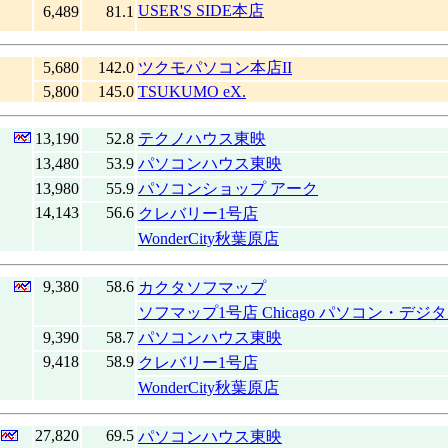
USER'S SIDE本店
6,489
81.1
5,680
142.0
ツクモパソコン本店II
5,800
145.0
TSUKUMO eX.
13,190
52.8
テクノハウス東映
13,480
53.9
パソコンハウス東映
13,980
55.9
パソコンショップ アーク
14,143
56.6
クレバリー1号店
WonderCity秋葉原店
9,380
58.6
カクタソフマップ
ソフマップ1号店 Chicago パソコン・デジ
9,390
58.7
パソコンハウス東映
9,418
58.9
クレバリー1号店
WonderCity秋葉原店
27,820
69.5
パソコンハウス東映