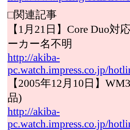
□関連記事
【1月21日】Core D
ーカー名不明
http://akiba-
pc.watch.impress.co.jp/hot
【2005年12月10日】WM
品)
http://akiba-
pc.watch.impress.co.jp/hot