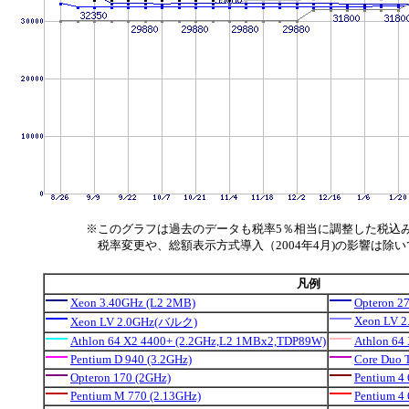
※このグラフは過去のデータも税率5％相当に調整した税込
税率変更や、総額表示方式導入（2004年4月)の影響は除
凡例
Xeon 3.40GHz (L2 2MB)
Opteron 2
Xeon LV 2
Xeon LV 2.0GHz(バルク)
Athlon 64 X2 4400+ (2.2GHz,L2 1MBx2,TDP89W)
Athlon 64
Pentium D 940 (3.2GHz)
Core Duo 
Opteron 170 (2GHz)
Pentium 4 
Pentium M 770 (2.13GHz)
Pentium 4 