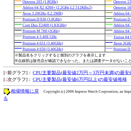
Opteron 265 (1.8GHz)
Opteron 1
Athlon 64 X2 4200+ (2.2GHz,L2 512KBx2)
Opteron 16
Xeon 3.20GHz (L2 2MB)
Athlon 64
Pentium D 930 (3.0GHz)
Pentium D
Core Duo T2400 (1.83GHz)
Athlon 64
Pentium M 760 (2GHz)
Athlon 64
Pentium 4 3.40E GHz
Turion 6
Pentium 4 651 (3.40GHz)
Xeon 3GHz
Pentium 4 650 (3.40GHz)
Pentium D
※製品名をクリックすると個別のグラフを表示します
※点線部は販売店が確認できなかった、または調査データがないこ
[
↑
前グラフ]：
CPU主要製品(最安値2万円～3万円未満)の最安
[
↓
次グラフ]：
CPU主要製品(最安値6万円以上)の最安値推移
相場情報に戻
Copyright (c) 2006 Impress Watch Corporation, an Impr
る