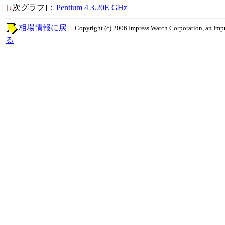
[
↓
次グラフ]：
Pentium 4 3.20E GHz
相場情報に戻
Copyright (c) 2006 Impress Watch Corporation, an Impr
る