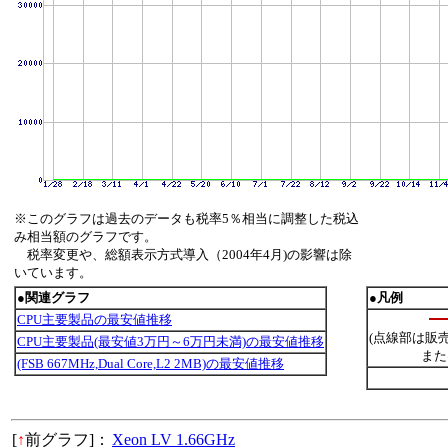
※このグラフは過去のデータも税率5％相当に調整した税込
み相当額のグラフです。
税率変更や、総額表示方式導入（2004年4月)の影響は除
いています。
●関連グラフ
●凡例
CPU主要製品の最安値推移
(点線部は販
CPU主要製品(最安値3万円～6万円未満)の最安値推移
また
(FSB 667MHz,Dual Core,L2 2MB)の最安値推移
[
↑
前グラフ]：
Xeon LV 1.66GHz