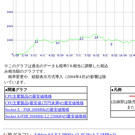
※このグラフは過去のデータも税率5％相当に調整した税込
み相当額のグラフです。
税率変更や、総額表示方式導入（2004年4月)の影響は除
いています。
●関連グラフ
●凡例
CPU主要製品の最安値推移
(点線部は販
CPU主要製品(最安値1万円未満)の最安値推移
また
Socket A・FSB 266MHzの最安値推移
Socket A (FSB 266MHz,L2 256KB)の最安値推移
[
↑
前グラフ]：
Athlon 64 X2 4800+ (2.4GHz,L2 1MBx2)