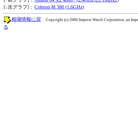
[
↓
次グラフ]：
Celeron M 380 (1.6GHz)
相場情報に戻
Copyright (c) 2006 Impress Watch Corporation, an Impr
る